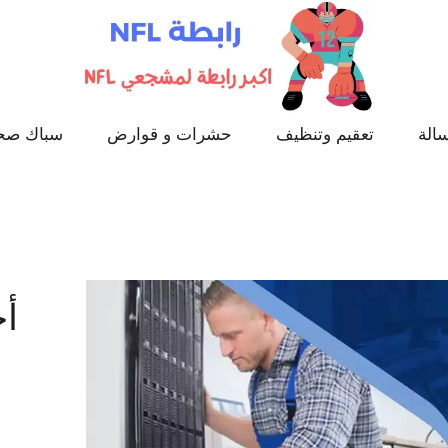
الة
تعقيم وتنظيف
حشرات و قوارض
سباك صح
أح