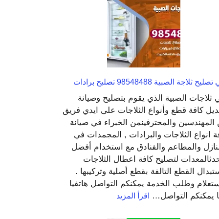
الفردوس
99009522
تركيب
سخانات
وفلاتر
ليح ثلاجة الصبية 98548488 تصليح برادات
 ثلاجات الصبية الذي يقوم بتصليح وصيانة
ديل كافة قطع وأنواع الثلاجات على ايدي فريق
المهندسين والمحترفينمن الخبراء في صيانة
ة انواع الثلاجات والبرادات , المجمدات في
نازل والمطاعم والفنادق مع استخدام أفضل
دثالمعدات لتصليح كافة اعطال الثلاجات
تبدال القطع التالفة بقطع أصلية وتركيبها .
ستعلام وطلب الخدمة يمكنكم التواصل هاتفيا
:
 يمكنكم التواصل…
اقرأ المزيد
فني
تصليح
ثلاجة