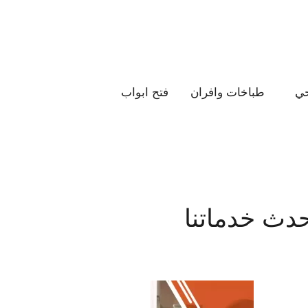
ي
طباخات وافران
فتح ابواب
دث خدماتنا