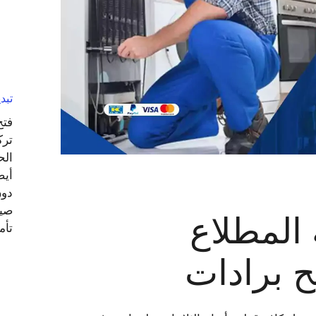
تبديل اق
فتح
ترك
الح
أيض
دون
صيا
 المطلاع
تأم