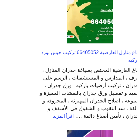
النزهة
50994997
فني
تركيب
ستلايت
صباغ منازل العارضية 66405052 تركيب جبس بورد
ركيه
غ العارضية المختص بصياغة جدران المنازل ،
رف ، المدارس و المستشفيات ، الرسم على
دران ، تركيب أرضيات باركيه ، ورق جدران ،
يم و تفصيل ورق جدران بالنقشات المميزة و
تنوعة ، اصلاح الجدران المهترئة ، المحروقة و
الفة ، سد الثقوب و الشقوق في الأسقف و
:
دران ، تأمين أصباغ دائمة .…
اقرأ المزيد
صباغ
منازل
العارضية
66405052