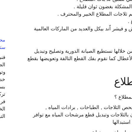
لمشكلة بغضون ثوان قليلة .
 ثلاجات المطلاع الخبير والمحترف .
.
 و فيشر اّند بيكل والعديد من الماركات العالمية
ستل
ن خلالها نستطيع الصيانة الدورية وتصليح وتبديل
فني
أعطال كما نقوم بفك القطع التالفة وتعويضها بقطع
الص
وتو
لاع
خدم
بسر
ترك
لمطلاع ؟
فري
حص الثلاجات , الطباخات , برادات المياه ,
الخ
ن بالثلاجات وتبديل قطع مرشحات المياه مع توافر
الت
استبدالها