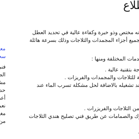
لاع
ه مختص وذو خبرة وكفاءة عالية في تحديد العطل
ع أجزاء المجمدات والثلاجات وذلك بسرعة هائلة
سخا
مات المختلفة ومنها :
فني
 بتقنية عالية .
الص
 للثلاجات والمجمدات والفريزات .
مشا
د تشغيله بالاضافة لحل مشكلة تسرب الماء عند
حدي
أعط
نعم
من الثلاجات والفريزرات .
مغا
رك والصمامات عن طريق فني تصليح هندي الثلاجات
من