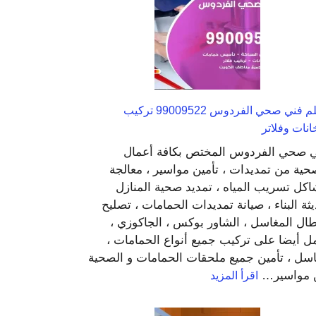
تركيب
جبس
بورد
وباركيه
معلم فني صحي الفردوس 99009522 تركيب
نات وفلاتر
 صحي الفردوس المختص بكافة أعمال
حية من تمديدات ، تأمين مواسير ، معالجة
كل تسريب المياه ، تمديد صحية المنازل
ثة البناء ، صيانة تمديدات الحمامات ، تصليح
ال المغاسل ، الشاور بوكس ، الجاكوزي ،
ل أيضا على تركيب جميع أنواع الحمامات ،
سل ، تأمين جميع ملحقات الحمامات و الصحية
:
 مواسير…
اقرأ المزيد
معلم
فني
صحي