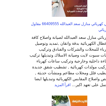
تجوري
فني كهربائي منازل سعد العبدالله 66409555 مقاول
بائي
بائي منازل سعد العبدالله لصيانة واصلاح كافة
عطال الكهربائية بدقة واتقان ,تمديد وتوصيل
باء للمحلات والشركات والفنادق وتركيب
ات سبوت لايت وصيانة الاسلاك وتبديلها تركيب
ءة داخلية وخارجية وتركيب ساعات كهرباء
كيب مولدات كهربائية , تشطيب شقق جديدة
يب فلل ومحلات مطاعم ومنشآت حديثة ,
 واصلاح المقابس الكهربائية وتبديلها ايضا
:
مل على تعهد اكبر…
اقرأ المزيد
فني
كهربائي
منازل
سعد
العبدالله