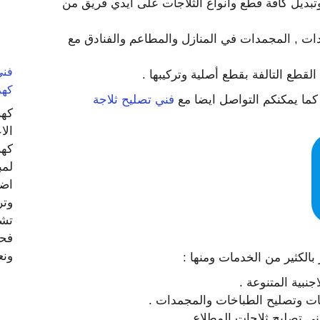
تبديل كافة قطع وأنواع الثلاجات على ايدي فريق من
ادات , المجمدات في المنازل والمطاعم والفنادق مع
لقطع التالفة بقطع أصلية وتركيبها .
كهر
كما يمكنكم التواصل ايضا مع
فني تصليح ثلاجة
كهر
الا
كهر
لمب
اضا
وتر
تشط
فحص
ونع
بالكثير من الخدمات ومنها :
نبية المتنوعة .
جات وتصليح الطباخات والمجمدات .
ني تصليح ثلاجات المطلاع .