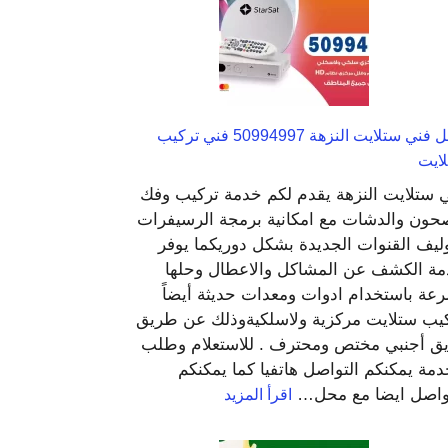
66409555
مقاول
كهربائي
محل فني ستلايت النزهة 50994997 فني تركيب
ايت
 ستلايت النزهة يقدم لكم خدمة تركيب وفك
حون والدشات مع امكانية برمجة الرسيفرات
ليف القنوات الجديدة بشكل دوريكما يوفر
ة الكشف عن المشاكل والاعطال وحلها
عة باستخدام ادوات ومعدات حديثة أيضاً
يب ستلايت مركزية ولاسلكيةوذلك عن طريق
ق أجنبي مختص ومحترف . للاستعلام وطلب
دمة يمكنكم التواصل هاتفيا كما يمكنكم
:
واصل ايضا مع محل…
اقرأ المزيد
محل
فني
ستلايت