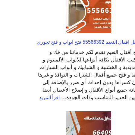
فال النعيم 55566392 فتح ابواب و فتح تجوري
 أقفال النعيم نقدم لكم خدماتنا من فك و
يب الأقفال بكافة أنواعها للأبواب الألمنيوم و
ديدية و الخشبية و الشبابيك و أبواب السيارات
ا و فتح جميع أقفال الشترات و النوافذ و غيرها
 كسراها ودون إحداث أي ضرر بالإضافة إلى
نة جميع أنواع الأقفال و إصلاح الأعطال أيضا
:
ين الحديد المناسب وذات الجودة…
اقرأ المزيد
تبديل
اقفال
النعيم
55566392
فتح
ابواب
و
فتح