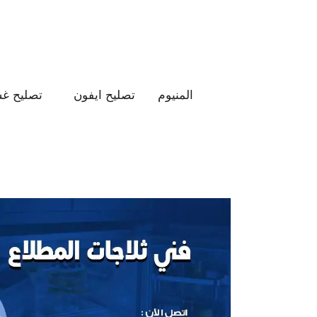
لتجاوز
لى
لمحتوى
المنيوم
تصليح ايفون
تصليح غس