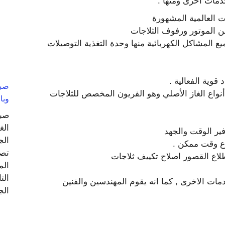
دمات اخرى ومنها :
ت العالمية المشهورة
 الموتور ورفوف الثلاجات
 المشاكل الكهربائية منها وحدة التغذية التوصيلات
قوية الفعالية .
أنواع الغاز الأصلي وهو الفريون المخصص للثلاجات
وبا
صبا
الغ
ير الوقت والجهد
الج
رع وقت ممكن .
تصم
لاع القصور اصلاح تكييف ثلاجات
الم
الت
مات الاخرى , كما انه يقوم المهندسين والفنين
الج