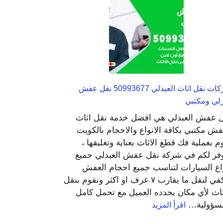
الصبية
98548488
تصليح
برادات
شركات نقل اثاث العبدلي 50993677 نقل عفش
لي ومكتبي
 عفش العبدلي هي افضل خدمة نقل اثاث
ش مكتبي بكافة الانواع والاحجام بالكويت
م بعملية فك قطع الاثاث بعناية وتغليفها ،
فر لكم في شركة نقل عفش العبدلي جميع
اع السيارات لتناسب جميع احجام العفش
وتكفي لنقل ما يقارب ٧ غرف او اكثر ونقوم بنقل
ثاث لأي مكان يحدده العميل مع تحمل كامل
:
مسؤولية…
اقرأ المزيد
شركات
نقل