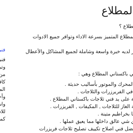
لمطلاع
طلاع ؟
طلاع المتميز بسرعة الاداء وتوافر جميع الادوات
فني تص
 لديه خبرة واسعة وشاملة لجميع المشاكل والأعطال
فني
وتب
ي باكستاني المطلاع وهي :
من 
كاف
لمحرك والموتور بأساليب حديثة .
الم
في الفريرزرات والثلاجات .
وأح
 على يد فني ثلاجات باكستاني المطلاع .
واس
 الغاز للثلاجات , المكيفات , الفريزرات .
للا
بخراطيم متينة .
كما
شي عالق داخلها مما يعيق عملها .
ضل فني اصلاح تكييف تصليح ثلاجات فريزرات