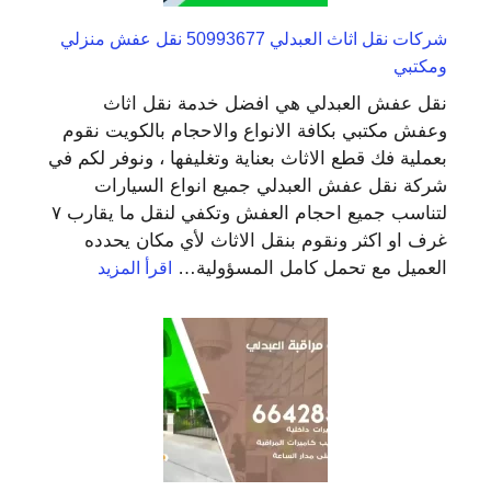
شركات نقل اثاث العبدلي 50993677 نقل عفش منزلي
ومكتبي
نقل عفش العبدلي هي افضل خدمة نقل اثاث
وعفش مكتبي بكافة الانواع والاحجام بالكويت نقوم
بعملية فك قطع الاثاث بعناية وتغليفها ، ونوفر لكم في
شركة نقل عفش العبدلي جميع انواع السيارات
لتناسب جميع احجام العفش وتكفي لنقل ما يقارب ٧
غرف او اكثر ونقوم بنقل الاثاث لأي مكان يحدده
:
العميل مع تحمل كامل المسؤولية…
اقرأ المزيد
شركات
نقل
اثاث
العبدلي
50993677
نقل
عفش
منزلي
ومكتبي