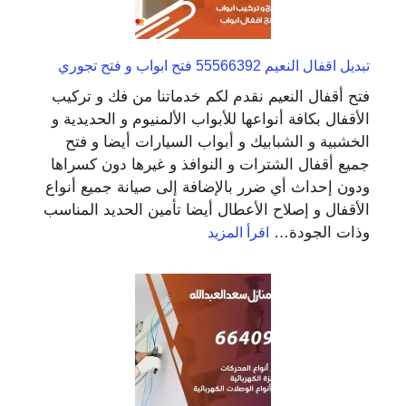
تبديل اقفال النعيم 55566392 فتح ابواب و فتح تجوري
فتح أقفال النعيم نقدم لكم خدماتنا من فك و تركيب
الأقفال بكافة أنواعها للأبواب الألمنيوم و الحديدية و
الخشبية و الشبابيك و أبواب السيارات أيضا و فتح
جميع أقفال الشترات و النوافذ و غيرها دون كسراها
ودون إحداث أي ضرر بالإضافة إلى صيانة جميع أنواع
الأقفال و إصلاح الأعطال أيضا تأمين الحديد المناسب
:
وذات الجودة…
اقرأ المزيد
تبديل
اقفال
النعيم
55566392
فتح
ابواب
و
فتح
تجوري