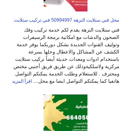
محل فني ستلايت النزهة 50994997 فني تركيب ستلايت
فني ستلايت النزهة يقدم لكم خدمة تركيب وفك
الصحون والدشات مع امكانية برمجة الرسيفرات
وتوليف القنوات الجديدة بشكل دوريكما يوفر خدمة
الكشف عن المشاكل والاعطال وحلها بسرعة
باستخدام ادوات ومعدات حديثة أيضاً تركيب ستلايت
مركزية ولاسلكيةوذلك عن طريق فريق أجنبي مختص
ومحترف . للاستعلام وطلب الخدمة يمكنكم التواصل
:
هاتفيا كما يمكنكم التواصل ايضا مع محل…
اقرأ المزيد
محل
فني
ستلايت
النزهة
94997
فني
تركيب
ستلايت