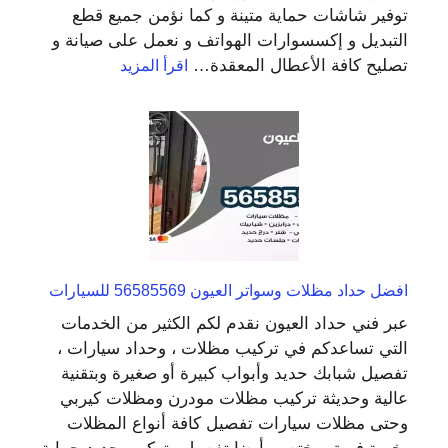
توفير شاشات حماية متينة و كما نؤمن جميع قطع
التبديل و إكسسوارات الهواتف و نعمل على صيانة و
:
تصليح كافة الأعطال المعقدة…
اقرأ المزيد
تصليح
هواتف
بالمنزل
المطلاع
65522511
تصليح
ايفون
افضل حداد مظلات وسواتر العيون 56585569 للسيارات
عبر فني حداد العيون نقدم لكم الكثير من الخدمات
التي تساعدكم في تركيب مظلات ، وحداد سيارات ،
تفصيل شبابك حديد وأبواب كبيرة أو صغيرة وبتقنية
عالية وحديثة تركيب مظلات مودرن ومظلات كيربي
وحتى مظلات سيارات تفصيل كافة أنواع المظلات