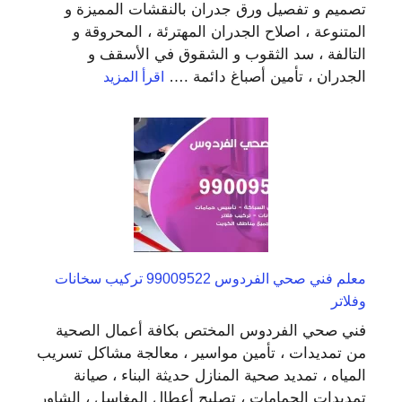
تصميم و تفصيل ورق جدران بالنقشات المميزة و
المتنوعة ، اصلاح الجدران المهترئة ، المحروقة و
التالفة ، سد الثقوب و الشقوق في الأسقف و
:
الجدران ، تأمين أصباغ دائمة .…
اقرأ المزيد
صباغ
منازل
العارضية
66405052
تركيب
جبس
بورد
وباركيه
معلم فني صحي الفردوس 99009522 تركيب سخانات
وفلاتر
فني صحي الفردوس المختص بكافة أعمال الصحية
من تمديدات ، تأمين مواسير ، معالجة مشاكل تسريب
المياه ، تمديد صحية المنازل حديثة البناء ، صيانة
تمديدات الحمامات ، تصليح أعطال المغاسل ، الشاور