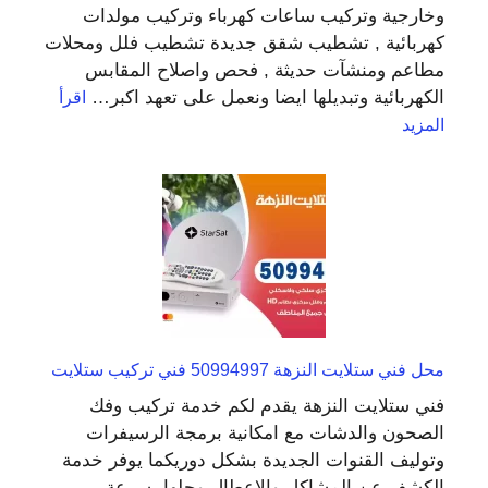
وخارجية وتركيب ساعات كهرباء وتركيب مولدات
كهربائية , تشطيب شقق جديدة تشطيب فلل ومحلات
مطاعم ومنشآت حديثة , فحص واصلاح المقابس
الكهربائية وتبديلها ايضا ونعمل على تعهد اكبر…
اقرأ
:
المزيد
فني
كهربائي
منازل
سعد
العبدالله
66409555
مقاول
كهربائي
محل فني ستلايت النزهة 50994997 فني تركيب ستلايت
فني ستلايت النزهة يقدم لكم خدمة تركيب وفك
الصحون والدشات مع امكانية برمجة الرسيفرات
وتوليف القنوات الجديدة بشكل دوريكما يوفر خدمة
الكشف عن المشاكل والاعطال وحلها بسرعة