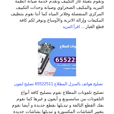
ونقوم بتعبئة غاز التكييف ونقدم خدمة صيانة انظمة
التبريد والمكيف الصحراوي وصيانة وحدات التكييف
المركزي المنفصلة وفلاتر المياه كما أننا نقوم بتنظيف
المكيفات وإزالة الاتربة والأوساخ ونوفر لكم كافة
:
قطع الغيار…
اقرأ المزيد
فني
تصليح
مكيفات
المطلاع
98548488
فني
تكييف
تصليح هواتف بالمنزل المطلاع 65522511 تصليح ايفون
تصليح تلفونات المطلاع نقوم بتصليح كافة أنواع
التلفونات من سامسونغ و أيفون و غيرها كما نقوم
بفك القطع التالفة و تبديلها بقطع جديدة و أيضا نقوم
بتغيير الشاشات المكسورة و تبديلها بشاشات جديدة