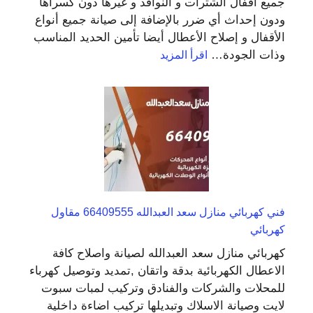
جميع أقفال الشترات و النوافذ و غيرها دون كسراها
ودون إحداث أي ضرر بالإضافة إلى صيانة جميع أنواع
الأقفال و إصلاح الأعطال أيضا تأمين الحديد المناسب
:
وذات الجودة…
اقرأ المزيد
تبديل
اقفال
النعيم
55566392
فتح
ابواب
و
فتح
تجوري
فني كهربائي منازل سعد العبدالله 66409555 مقاول
كهربائي
كهربائي منازل سعد العبدالله لصيانة واصلاح كافة
الاعطال الكهربائية بدقة واتقان ,تمديد وتوصيل كهرباء
للمحلات والشركات والفنادق وتركيب لمبات سبوت
لايت وصيانة الاسلاك وتبديلها تركيب اضاءة داخلية