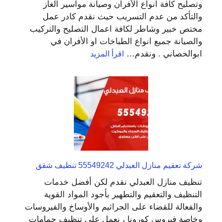
وتصليح كافة انواع الأفران وصيانة مواسير الغاز
والتأكد من عدم التسريب حيث نقدم كادر عمل
مختص خبير وشاطر لكافة اعمال التصليح والتركيب
والصيانة جميع انواع الطباخات او الأفران في
:
ابوالحصاني . ونقدم…
اقرأ المزيد
فني
طباخات
وافران
ابوالحصاني
66305022
تصليح
طباخات
وشوايات
شركة تعقيم منازل العبدلي 55549242 تنظيف شقق
تنظيف منازل العبدلي نقدم لكن أفضل خدمات
التنظيف والتعقيم والتطهير بأجود المواد القوية
والفعالة للقضاء على الجراثيم والأوساخ والفيروسات
وخاصة فيروس كورونا ، نعمل على تنظيف حمامات