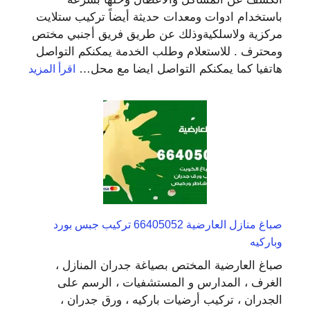
باستخدام ادوات ومعدات حديثة أيضاً تركيب ستلايت
مركزية ولاسلكيةوذلك عن طريق فريق أجنبي مختص
ومحترف . للاستعلام وطلب الخدمة يمكنكم التواصل
:
هاتفيا كما يمكنكم التواصل ايضا مع محل…
اقرأ المزيد
محل
فني
ستلايت
النزهة
94997
فني
تركيب
ستلايت
صباغ منازل العارضية 66405052 تركيب جبس بورد
وباركيه
صباغ العارضية المختص بصياغة جدران المنازل ،
الغرف ، المدارس و المستشفيات ، الرسم على
الجدران ، تركيب أرضيات باركيه ، ورق جدران ،