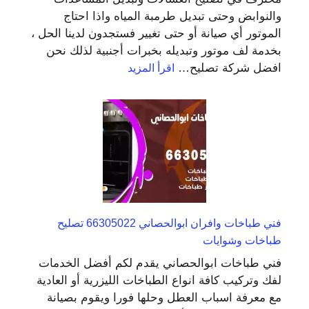
والنوابض وحتى تبديل طرمبة المياه واذا احتاج
الموتور أي صيانة أو حتى تغيير فستجدون لدينا الحل ،
بخدمة لف موتور وتبديله بخبرات أجنبية لذلك نحن
:
افضل شركة تصليح…
اقرأ المزيد
فني
تصليح
غسالات
العبدلي
98025055
صيانة
غسالات
اتوماتيك
فني طباخات وافران ابوالحصاني 66305022 تصليح
طباخات وشوايات
فني طباخات ابوالحصاني يقدم لكم أفضل الخدمات
لفك وتركيب كافة انواع الطباخات الليزرية أو العادية
مع معرفة اسباب العطل وحلها فورا ويقوم بصيانة