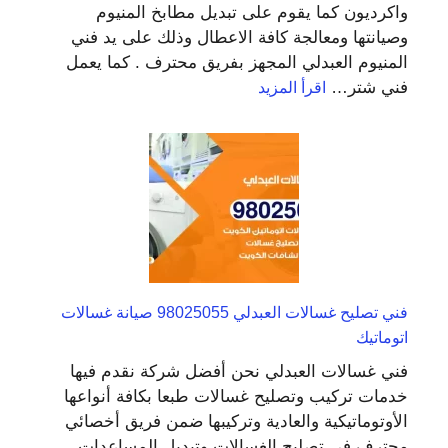
واكرديون كما يقوم على تبديل مطابخ المنيوم
وصيانتها ومعالجة كافة الاعطال وذلك على يد فني
المنيوم العبدلي المجهز بفريق محترف . كما يعمل
:
فني شتر…
اقرأ المزيد
فني
المنيوم
وشتر
العبدلي
65857744
تركيب
شترات
فني تصليح غسالات العبدلي 98025055 صيانة غسالات
اتوماتيك
فني غسالات العبدلي نحن أفضل شركة نقدم فيها
خدمات تركيب وتصليح غسالات طبعا بكافة أنواعها
الأوتوماتيكية والعادية وتركيبها ضمن فريق أخصائي
محترف في تصليح الغسالات وتبديل المساعدات